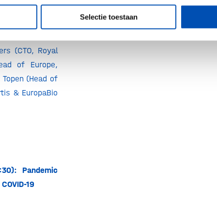
Selectie toestaan
raki & Juozas
rs (CTO, Royal
ead of Europe,
 Topen (Head of
rtis & EuropaBio
:30): Pandemic
 COVID-19