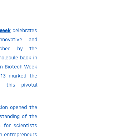
 Week
celebrates
nnovative and
unched by the
olecule back in
an Biotech Week
013 marked the
 this pivotal
ion opened the
standing of the
 for scientists
ch entrepreneurs