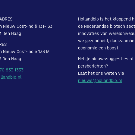
ADRES
Hollandbio is het kloppend h
n Nieuw Oost-Indië 131-133
de Nederlandse biotech sect
M Den Haag
innovaties van wereldnivea
we gezondheid, duurzaamhe
RES
economie een boost.
n Nieuw Oost-Indië 133 M
M Den Haag
Heb je nieuwssuggesties of
persberichten?
 70 833 1333
Laat het ons weten via
llandbio.nl
nieuws@hollandbio.nl