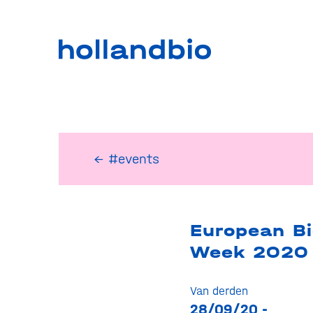
← #events
European B
Week 2020
Van derden
28/09/20 -