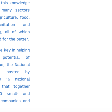
 this knowledge
r many sectors
riculture, food,
nitation and
g, all of which
 for the better.
e key in helping
potential of
pe, the National
il, hosted by
ts 15 national
 that together
00 small- and
 companies and