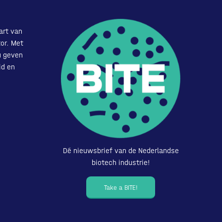
art van
or. Met
u geven
id en
Dé nieuwsbrief van de Nederlandse
biotech industrie!
Take a BITE!