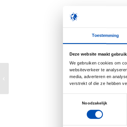
The 2020 edition will 
the 28 September 
October!
Toestemming
Deze website maakt gebruik
We gebruiken cookies om cont
websiteverkeer te analyseren
media, adverteren en analys
CRISPRcon 2020 Virtual
verstrekt of die ze hebben v
Toestemmingsselectie
Noodzakelijk
30 September (13:00 
Sciences and Biotechn
a healthy & sustainabl