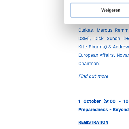
REGISTRATION
Weigeren
With MEPs Maria Spy
Olekas, Marcus Remme
DSM), Dick Sundh (H
Kite Pharma) & Andrew
European Affairs, Nova
Chairman)
Find out more
1 October (9:00 – 10
Preparedness – Beyond
REGISTRATION