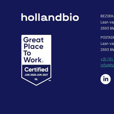
BEZOEK
Laan va
2593 B
POSTAD
Laan va
2593 B
+31 (0)
info@ho