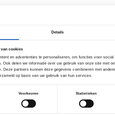
take place from
until the 04
Details
 van cookies
ent en advertenties te personaliseren, om functies voor social
. Ook delen we informatie over uw gebruik van onze site met on
e. Deze partners kunnen deze gegevens combineren met andere i
erzameld op basis van uw gebruik van hun services.
Voorkeuren
Statistieken
– 14:30): Life
ology – Towards
e recovery