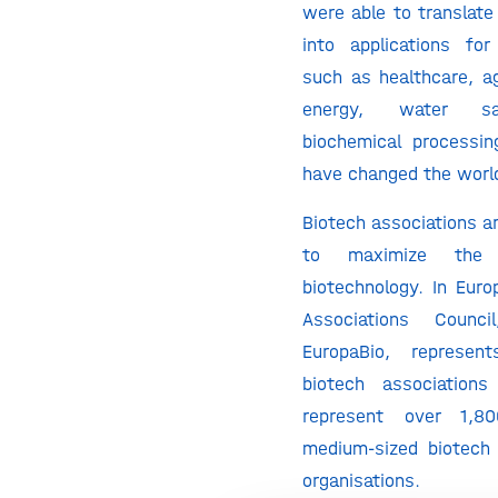
were able to translate
into applications fo
such as healthcare, ag
energy, water sa
biochemical processin
have changed the world
Biotech associations ar
to maximize the 
biotechnology. In Euro
Associations Counc
EuropaBio, represen
biotech associations
represent over 1,8
medium-sized biotech
organisations.