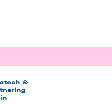
iotech &
tnering
in