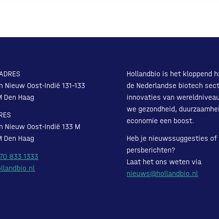
ADRES
Hollandbio is het kloppend h
n Nieuw Oost-Indië 131-133
de Nederlandse biotech sect
M Den Haag
innovaties van wereldnivea
we gezondheid, duurzaamhe
RES
economie een boost.
n Nieuw Oost-Indië 133 M
M Den Haag
Heb je nieuwssuggesties of
persberichten?
 70 833 1333
Laat het ons weten via
llandbio.nl
nieuws@hollandbio.nl