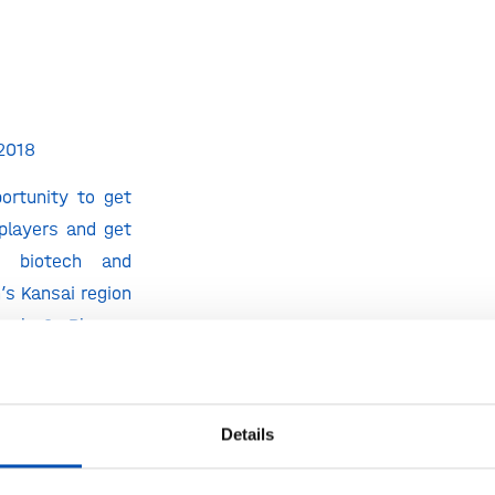
2018
ortunity to get
players and get
e biotech and
’s Kansai region
otech & Pharma
, in Osaka on 9
zed by the EU-
 Industrial
Details
pation is free;
1 Sept 2018
. A