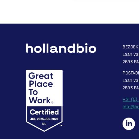
BEZOEK
Laan va
2593 B
POSTAD
Laan va
2593 B
+31 (0)
info@ho