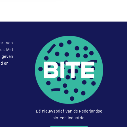
art van
or. Met
u geven
id en
Dé nieuwsbrief van de Nederlandse
biotech industrie!