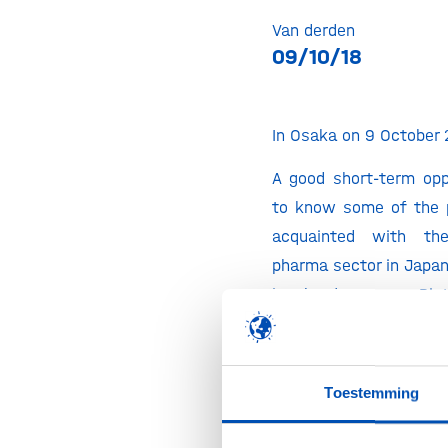
Van derden
09/10/18
In Osaka on 9 October 
A good short-term opp
to know some of the 
acquainted with th
pharma sector in Japan
is the ‘European Bi
Partnering Conference’
October 2018 organi
Japan Centre for
Toestemming
Cooperation. Partici
registration
before 2