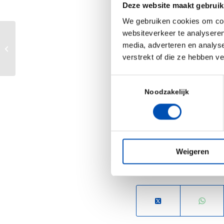
Deze website maakt gebruik
visit can easily be
We gebruiken cookies om cont
Japan’s biggest trade 
websiteverkeer te analyseren
(10-12 October in Tokyo
media, adverteren en analys
Life Sciences Funding Event
verstrekt of die ze hebben v
More information:
htt
osaka-2018.b2match.io
Toestemmingsselectie
Noodzakelijk
Weigeren
Deel dit stuk