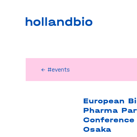
← #events
European B
Pharma Par
Conference 
Osaka