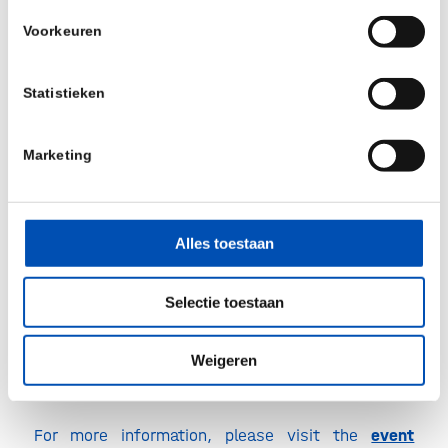
Laurene Redding- Head, Value, Access & Policy,
Voorkeuren
BeiGene
Laura Guarga – Consultant of
Statistieken
Pharmacoeconomic Department, Catalan
Health Service
Marketing
2022 Congress Tracks:
Evidence Rare Diseases
Alles toestaan
Market access & Pricing
Selectie toestaan
Advanced Therapies
Big Data
Weigeren
HTA
For more information, please visit the
event