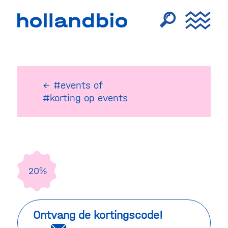
← #events
of
#korting op events
20%
Ontvang de kortingscode!