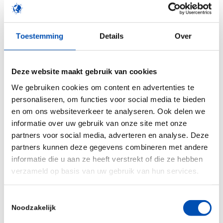
– Drugs, Medical Devices, Biotechnology,
Federal Ministry of Health Germany
Toestemming
Details
Over
Elena Panitti – Global Head Real World Evidence
Excellence, Novartis
Deze website maakt gebruik van cookies
Birgit Holz – Global Head of Contracting
We gebruiken cookies om content en advertenties te
Innovation, Sanofi
personaliseren, om functies voor social media te bieden
Goedele Van Haasteren – Staff Member, Swiss
en om ons websiteverkeer te analyseren. Ook delen we
Federal Office of Public Health
informatie over uw gebruik van onze site met onze
partners voor social media, adverteren en analyse. Deze
Amy Israel – Vice President and Global Head,
partners kunnen deze gegevens combineren met andere
Oncology Policy & Healthcare Systems,
informatie die u aan ze heeft verstrekt of die ze hebben
Novartis
verzameld op basis van uw gebruik van hun services.
Christoph Glatzer – Chief Value and Access
Toestemmingsselectie
Officer, Janssen
Noodzakelijk
Fabienne Bartoli – Director General, HAS