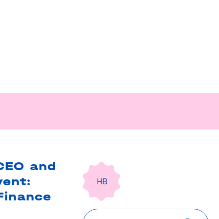
 CEO and
ent:
HB
Finance