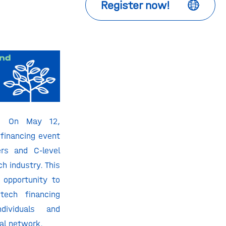
Register now!
s! On May 12,
 financing event
ers and C-level
ch industry. This
 opportunity to
tech financing
dividuals and
al network.