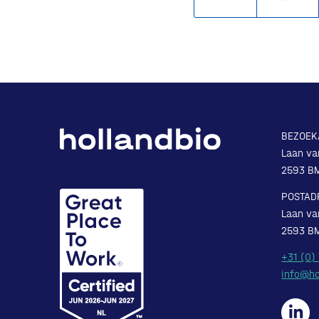
BEZOEK
Laan va
2593 B
POSTAD
Laan va
2593 B
+31 (0)
info@ho