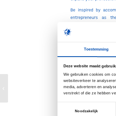
Be inspired by accom
entrepreneurs as th
personal stories, key
proven strategies fo
raising funds. In addi
meetings with other
Toestemming
and investors can pr
actionable insights 
Deze website maakt gebruik
within your organizati
We gebruiken cookies om cont
chance to receive pers
websiteverkeer te analyseren
and establish v
media, adverteren en analys
Almac Clinical Services Workshop
connections.
verstrekt of die ze hebben v
Location:
Nauta 
Toestemmingsselectie
Noodzakelijk
Beethovenstraat