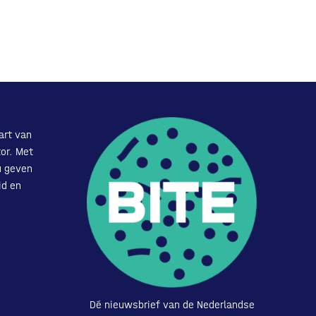
art van
or. Met
u geven
id en
Dé nieuwsbrief van de Nederlandse