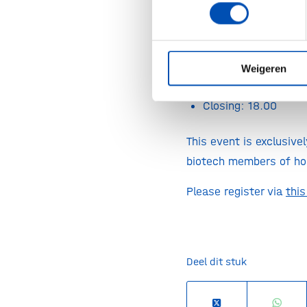
Amsterdam
Walk-in: 14.30
Start programme: 1
Weigeren
Networking: 16.30
Closing: 18.00
This event is exclusive
biotech members of hol
Please register via
thi
Deel dit stuk