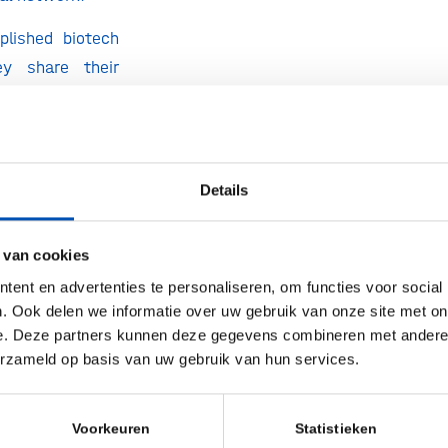
plished biotech
ey share their
 takeaways, and
r successfully
tion, one-on-one
 entrepreneurs
Details
ovide you with
to drive growth
 van cookies
on. This is your
ent en advertenties te personaliseren, om functies voor social
onalized advice
. Ook delen we informatie over uw gebruik van onze site met on
aluable new
e. Deze partners kunnen deze gegevens combineren met andere i
erzameld op basis van uw gebruik van hun services.
Dutilh office,
Voorkeuren
Statistieken
 400, 1082 PR