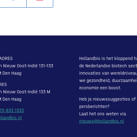
ADRES
Hollandbio is het kloppend h
n Nieuw Oost-Indië 131-133
de Nederlandse biotech sect
M Den Haag
innovaties van wereldnivea
we gezondheid, duurzaamhe
RES
economie een boost.
n Nieuw Oost-Indië 133 M
M Den Haag
Heb je nieuwssuggesties of
persberichten?
 70 833 1333
Laat het ons weten via
llandbio.nl
nieuws@hollandbio.nl