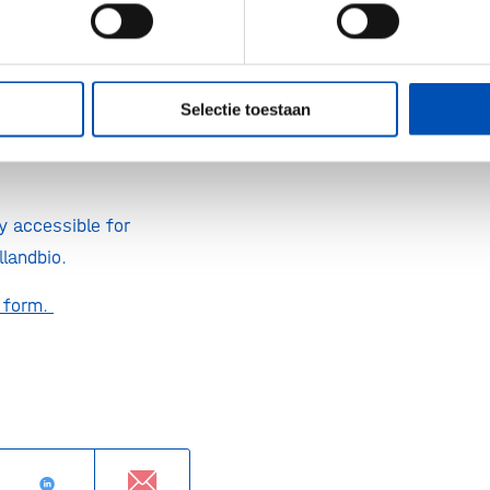
5.00
Selectie toestaan
ly accessible for
landbio.
s form.