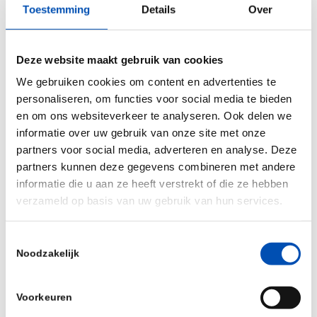
in AMR will bring you the latest technologies and
Toestemming
Details
Over
extensive partnering and networking possibilities.
For more information and registration: see
Deze website maakt gebruik van cookies
https://www.amr-insights.eu/emerging-
We gebruiken cookies om content en advertenties te
antimicrobials-and-diagnostics-in-amr-2019/
personaliseren, om functies voor social media te bieden
en om ons websiteverkeer te analyseren. Ook delen we
HollandBIO members receive 10% discount on
informatie over uw gebruik van onze site met onze
registration, expo market and sponsoring when
partners voor social media, adverteren en analyse. Deze
registering before October 31st.
partners kunnen deze gegevens combineren met andere
informatie die u aan ze heeft verstrekt of die ze hebben
Contact AMR Insights
info@amr-insights.eu
to
verzameld op basis van uw gebruik van hun services.
receive the discount voucher.
Toestemmingsselectie
Noodzakelijk
Voorkeuren
Deel dit stuk