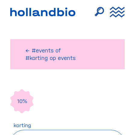
← #events
of
#korting op events
10%
korting