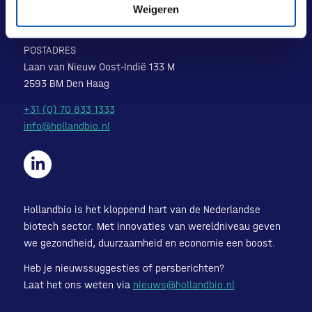
Laan van Nieuw Oost-Indië 131-133
Weigeren
2593 BM Den Haag
POSTADRES
Laan van Nieuw Oost-Indië 133 M
2593 BM Den Haag
+31 (0) 70 833 1333
info@hollandbio.nl
Hollandbio is het kloppend hart van de Nederlandse
biotech sector. Met innovaties van wereldniveau geven
we gezondheid, duurzaamheid en economie een boost.
Heb je nieuwssuggesties of persberichten?
Laat het ons weten via
nieuws@hollandbio.nl