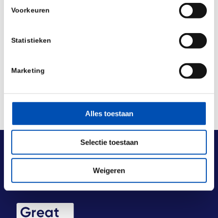
Voorkeuren
Deel dit stuk
Statistieken
Marketing
Alles toestaan
Selectie toestaan
Weigeren