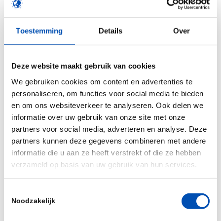
regulatory/legal professional of a start-up or a
multinational developing plant or fermentation-
Toestemming
Details
Over
based products or cultivated meat or fish? In that
case, the EFFL Spring College on Alt Prot is a
Deze website maakt gebruik van cookies
must attend event. You will learn about the
We gebruiken cookies om content en advertenties te
applicable EU regulatory framework and about
personaliseren, om functies voor social media te bieden
national practices, including the UK, from both
en om ons websiteverkeer te analyseren. Ook delen we
representatives of alt prot companies and
informatie over uw gebruik van onze site met onze
seasoned legal and regulatory experts in the field.
partners voor social media, adverteren en analyse. Deze
Also, it will be an opportunity to meet your peers
partners kunnen deze gegevens combineren met andere
informatie die u aan ze heeft verstrekt of die ze hebben
across the EU in an industrial Amsterdam area
verzameld op basis van uw gebruik van hun services.
currently transitioning into the trendiest food
area of the town.
Toestemmingsselectie
Noodzakelijk
For more information, please visit the
event
webpage
.