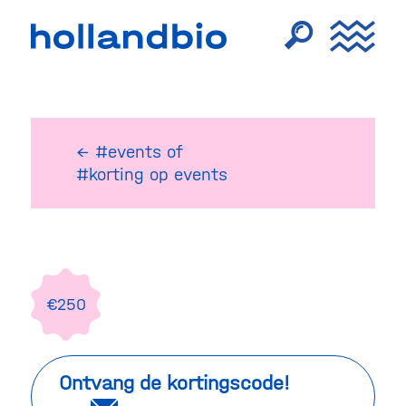
← #events
of
#korting op events
€250
Ontvang de kortingscode!