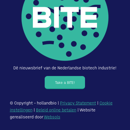
Dé nieuwsbrief van de Nederlandse biotech industrie!
Take a BITE!
© Copyright – hollandbio |
Privacy Statement
|
Cookie
instellingen
|
Beleid online betalen
| Website
gerealiseerd door
Websols