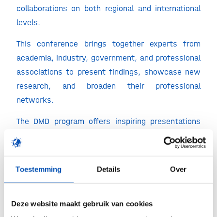
collaborations on both regional and international
levels.
This conference brings together experts from
academia, industry, government, and professional
associations to present findings, showcase new
research, and broaden their professional
networks.
The DMD program offers inspiring presentations
and lectures that highlight future-focused
developments in drug innovation and healthcare
applications.
Toestemming
Details
Over
📆 8 – 9 October 2025
Deze website maakt gebruik van cookies
📍CORPUS Congress Centre, Leiden