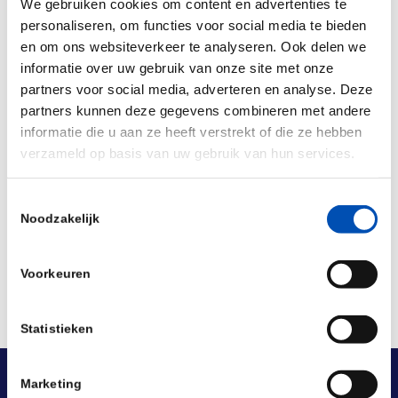
We gebruiken cookies om content en advertenties te
🎫 Hollandbio members receive
10% off on the
personaliseren, om functies voor social media te bieden
ticket price.
The promo code can be requested
en om ons websiteverkeer te analyseren. Ook delen we
informatie over uw gebruik van onze site met onze
using the button on the top right.
partners voor social media, adverteren en analyse. Deze
For more information, please visit
the website.
partners kunnen deze gegevens combineren met andere
informatie die u aan ze heeft verstrekt of die ze hebben
verzameld op basis van uw gebruik van hun services.
Deel dit stuk
Toestemmingsselectie
Noodzakelijk
Voorkeuren
Statistieken
Marketing