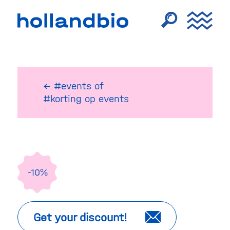
← #events
of
#korting op events
-10%
Get your discount!