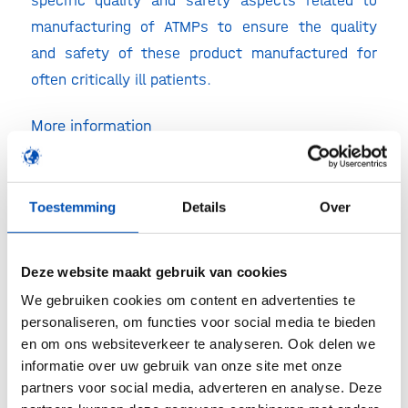
manufacturing of ATMPs to ensure the quality
and safety of these product manufactured for
often critically ill patients.
More information
Please see
the website
.
€50 discount for HollandBIO members
Toestemming
Details
Over
HollandBIO members can get a €50 discount.
Please fill in “HollandBio member” in the remark
Deze website maakt gebruik van cookies
field.
We gebruiken cookies om content en advertenties te
personaliseren, om functies voor social media te bieden
en om ons websiteverkeer te analyseren. Ook delen we
informatie over uw gebruik van onze site met onze
Deel dit stuk
partners voor social media, adverteren en analyse. Deze