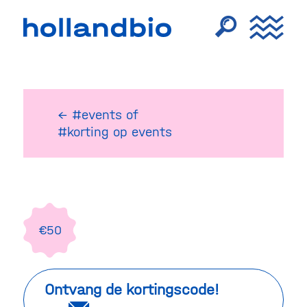
← #events
of
#korting op events
€50
Ontvang de kortingscode!