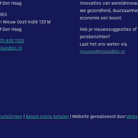
M Den Haag
innovaties van wereldnivea
we gezondheid, duurzaamhe
RES
economie een boost.
n Nieuw Oost-Indië 133 M
M Den Haag
Heb je nieuwssuggesties of
persberichten?
 70 833 1333
Laat het ons weten via
llandbio.nl
nieuws@hollandbio.nl
nstellingen
|
Beleid online betalen
| Website gerealiseerd door
Webs