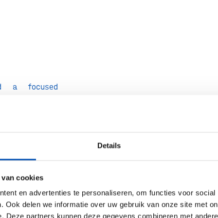
d a focused
for the second
d. Clarify your
 prioritize the
, and create a
Details
 that aligns
 development,
 van cookies
adership around
ent en advertenties te personaliseren, om functies voor social
. Ook delen we informatie over uw gebruik van onze site met on
e. Deze partners kunnen deze gegevens combineren met andere i