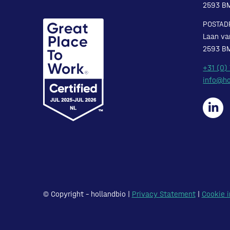
2593 B
POSTAD
Laan va
2593 B
+31 (0)
info@ho
© Copyright – hollandbio |
Privacy Statement
|
Cookie i