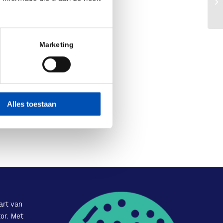
In
Marketing
Alles toestaan
art van
or. Met