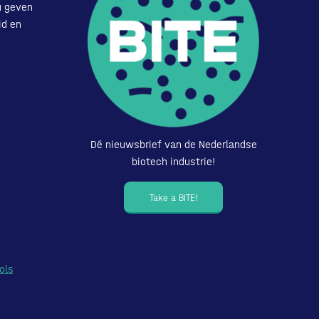
u geven
id en
Dé nieuwsbrief van de Nederlandse
biotech industrie!
Take a BITE!
ols