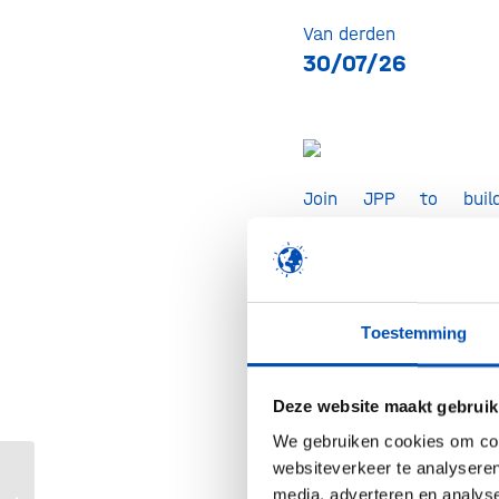
Van derden
30/07/26
Join JPP to buil
commercial strategy 
half of 2026 and beyon
commercial objectives,
right opportunities
Toestemming
practical roadmap
marketing, business
Deze website maakt gebruik
partnerships, and le
We gebruiken cookies om cont
one shared direction.
websiteverkeer te analyseren
media, adverteren en analys