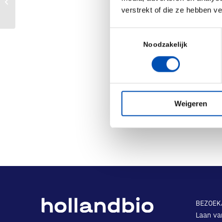
Biotechgate Digital Partnering
30 July | Online | 16.0
verstrekt of die ze hebben v
Register now
Toestemmingsselectie
Noodzakelijk
Deel dit stuk
Weigeren
BEZOEK
Laan va