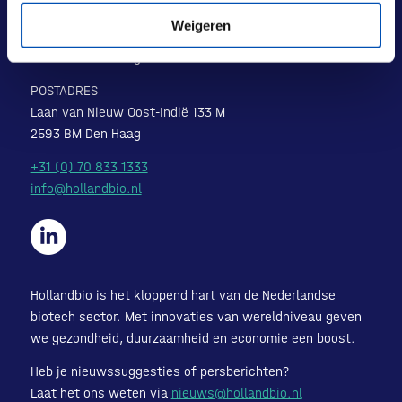
BEZOEKADRES
Weigeren
Laan van Nieuw Oost-Indië 131-133
2593 BM Den Haag
POSTADRES
Laan van Nieuw Oost-Indië 133 M
2593 BM Den Haag
+31 (0) 70 833 1333
info@hollandbio.nl
Hollandbio is het kloppend hart van de Nederlandse
biotech sector. Met innovaties van wereldniveau geven
we gezondheid, duurzaamheid en economie een boost.
Heb je nieuwssuggesties of persberichten?
Laat het ons weten via
nieuws@hollandbio.nl