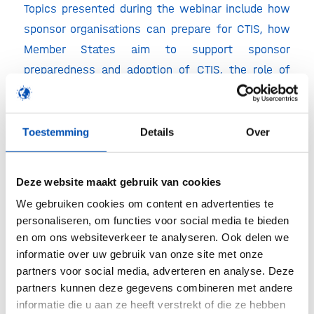
Topics presented during the webinar include how
sponsor organisations can prepare for CTIS, how
Member States aim to support sponsor
preparedness and adoption of CTIS, the role of
the
Clinical Trial
Regulation and how sponsors can
best make use of EMA’s CTIS training materials.
Toestemming
Details
Over
More information & registration
Click
here
for more information & registration.
Deze website maakt gebruik van cookies
We gebruiken cookies om content en advertenties te
personaliseren, om functies voor social media te bieden
Deel dit stuk
en om ons websiteverkeer te analyseren. Ook delen we
informatie over uw gebruik van onze site met onze
partners voor social media, adverteren en analyse. Deze
partners kunnen deze gegevens combineren met andere
informatie die u aan ze heeft verstrekt of die ze hebben