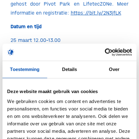
gehost door Pivot Park en LifetecZONe. Meer
informatie en registratie:
https://bit.ly/2N3jfLK
Datum en tijd
25 maart 12.00-13.00
Link
Toestemming
Details
Over
https://www.lifeteczone.nl/bijeenkomst/webinar-
lifeteczone-round-table-mkb-ervaringen-met-
Deze website maakt gebruik van cookies
subsidies/
We gebruiken cookies om content en advertenties te
personaliseren, om functies voor social media te bieden
en om ons websiteverkeer te analyseren. Ook delen we
informatie over uw gebruik van onze site met onze
Deel dit stuk
partners voor social media, adverteren en analyse. Deze
partners kunnen deze gegevens combineren met andere