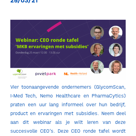
25/03/21
Vier toonaangevende ondernemers (GlycomScan,
I-Med Tech, Nemo Healthcare en PharmaCytics)
praten een uur lang informeel over hun bedrijf,
product en ervaringen met subsidies. Neem deel
aan dit webinar als je wilt leren van deze
succesvolle CEO’s. Deze CEO ronde tafel wordt