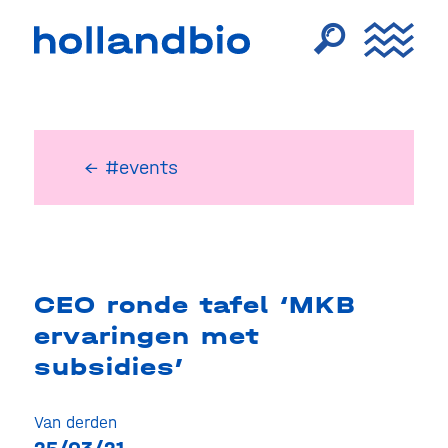
← #events
CEO ronde tafel ‘MKB
ervaringen met
subsidies′
Van derden