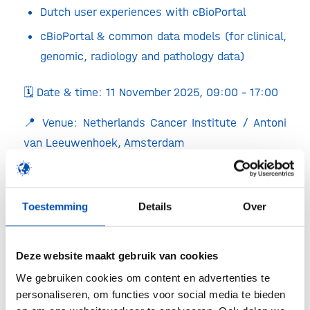
Dutch user experiences with cBioPortal
cBioPortal & common data models (for clinical,
genomic, radiology and pathology data)
🗓 Date & time: 11 November 2025, 09:00 – 17:00
📍 Venue: Netherlands Cancer Institute / Antoni
van Leeuwenhoek, Amsterdam
🎟 Admission: Free of charge – registration
required,
please note that the number of in-
Toestemming
Details
Over
person seats is limited
💻 Livestream available for remote participants
Deze website maakt gebruik van cookies
🔗 Registration:
www.nki-avl-event.nl/cBioPortal
We gebruiken cookies om content en advertenties te
personaliseren, om functies voor social media te bieden
ℹ️ More information: