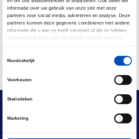
en om ons websiteverkeer te analyseren. Ook delen we
www.avl.nl/agenda/2025/cbioportal
informatie over uw gebruik van onze site met onze
partners voor social media, adverteren en analyse. Deze
partners kunnen deze gegevens combineren met andere
informatie die u aan ze heeft verstrekt of die ze hebben
Deel dit stuk
verzameld op basis van uw gebruik van hun services.
Toestemmingsselectie
Noodzakelijk
Voorkeuren
Statistieken
Marketing