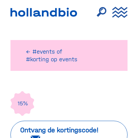
← #events
of
#korting op events
15%
Ontvang de kortingscode!