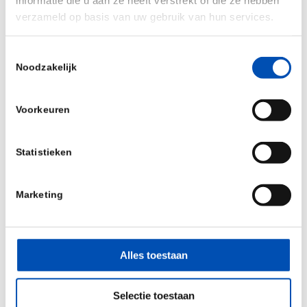
speakers
verzameld op basis van uw gebruik van hun services.
Plenty of informal seating space for delegates
to catch up on calls and take impromptu
Toestemmingsselectie
meetings
Noodzakelijk
An all-delegate networking party on-site at the
Voorkeuren
conference venue on Tuesday 23 April, included
in the delegate ticket price
Statistieken
For more information and registration, please visit
the
event webpage
.
Marketing
Deel dit stuk
Alles toestaan
Selectie toestaan