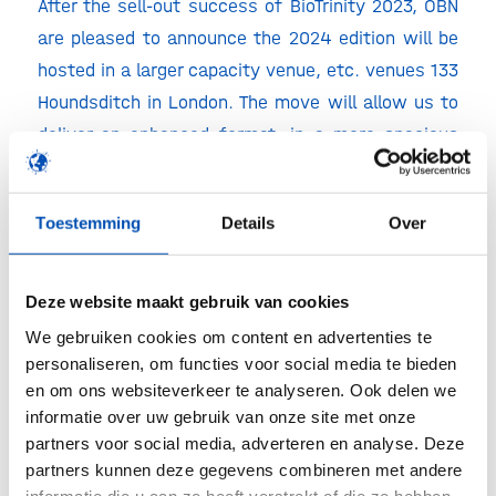
After the sell-out success of BioTrinity 2023, OBN
are pleased to announce the 2024 edition will be
hosted in a larger capacity venue, etc. venues 133
Houndsditch in London. The move will allow us to
deliver an enhanced format, in a more spacious
environment, whilst ensuring we continue to
catalyse success for all who attend.
Toestemming
Details
Over
Key changes for 2024 include:
An increase in audience size of c.15%
Deze website maakt gebruik van cookies
More spacious partnering area
We gebruiken cookies om content en advertenties te
personaliseren, om functies voor social media te bieden
Three tracks of presentations; two science
en om ons websiteverkeer te analyseren. Ook delen we
focused and one business/investment
informatie over uw gebruik van onze site met onze
focused, with each track incorporating more
partners voor social media, adverteren en analyse. Deze
partners kunnen deze gegevens combineren met andere
breaks and added time for questions with
informatie die u aan ze heeft verstrekt of die ze hebben