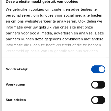
Deze website maakt gebruik van cookies
We gebruiken cookies om content en advertenties te
HollandBIO members can upgrade to a premium
personaliseren, om functies voor social media te bieden
partnering account for free, unlocking an
en om ons websiteverkeer te analyseren. Ook delen we
unlimited number of meetings, search for assets,
informatie over uw gebruik van onze site met onze
financing rounds and management and access to
partners voor social media, adverteren en analyse. Deze
partners kunnen deze gegevens combineren met andere
partnering after the conference. Ask
HollandBIO’s
informatie die u aan ze heeft verstrekt of die ze hebben
Robbert
for the promotion code.
verzameld op basis van uw gebruik van hun services.
Toestemmingsselectie
Deel dit stuk
Noodzakelijk
Voorkeuren
Statistieken