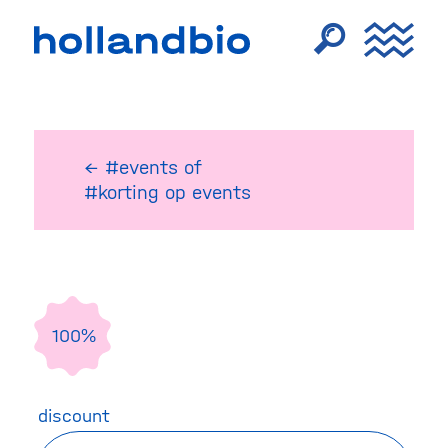
← #events
of
#korting op events
100%
discount