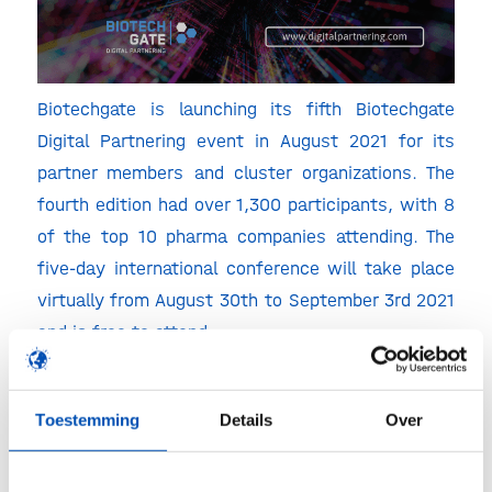
Biotechgate is launching its fifth Biotechgate
Digital Partnering event in August 2021 for its
partner members and cluster organizations. The
fourth edition had over 1,300 participants, with 8
of the top 10 pharma companies attending. The
five-day international conference will take place
virtually from August 30th to September 3rd 2021
and is free to attend.
Registration and more information can be found at
DigitalPartnering.com
Toestemming
Details
Over
100% discount for members