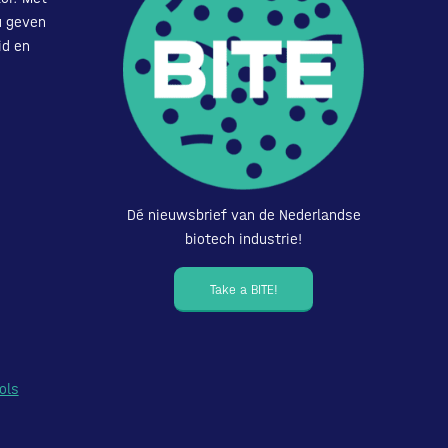
u geven
id en
Dé nieuwsbrief van de Nederlandse
biotech industrie!
Take a BITE!
ols