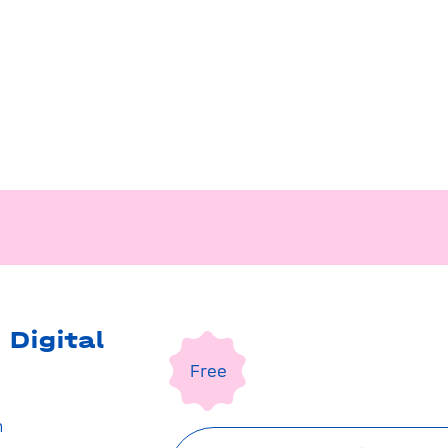
 Digital
Free
n