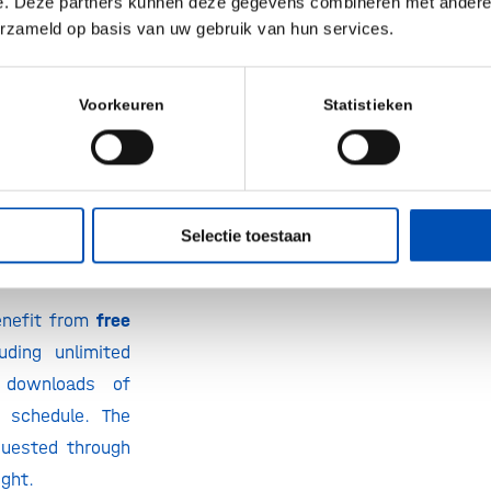
e. Deze partners kunnen deze gegevens combineren met andere i
l meetings 24-
erzameld op basis van uw gebruik van hun services.
ps and panel
Voorkeuren
Statistieken
 by experienced
ls.
daily “pop-up
hosted by the
Selectie toestaan
enefit from
free
luding unlimited
 downloads of
 schedule. The
uested through
ight.