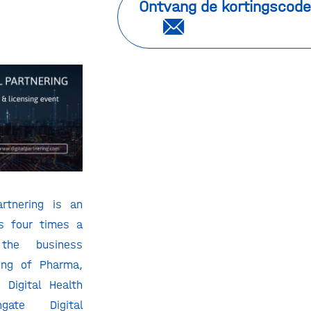
Ontvang de kortingscode
artnering is an
ns four times a
the business
ing of Pharma,
 Digital Health
hgate Digital