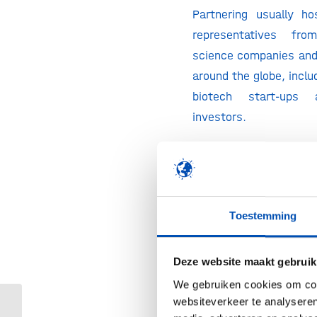
Partnering usually h
representatives fro
science companies and
around the globe, inclu
biotech start-ups 
investors.
The next edition of th
day international co
will be held virtually f
2024, and is free to at
Toestemming
Register today to:
Deze website maakt gebruik
Join the state-of-
We gebruiken cookies om cont
partnering system
websiteverkeer te analyseren
with other partici