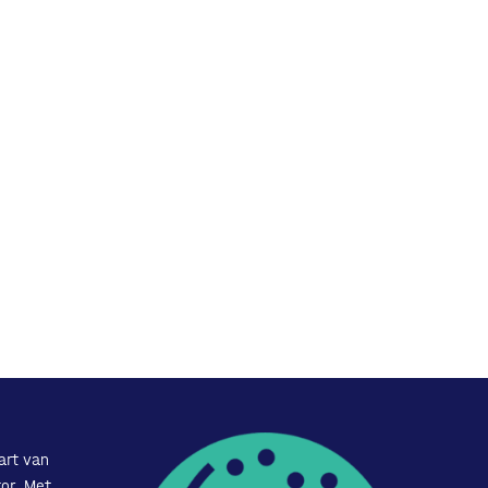
art van
or. Met