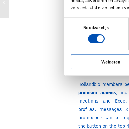
media, adverteren en analys
SNAAR Festival
one-to-one virtua
verstrekt of die ze hebben v
hours a day.
Toestemmingsselectie
Attend worksho
Noodzakelijk
discussions hosted
industry professiona
Network through 
coffee breaks”, 
Weigeren
#CoffeeBuddies.
Hollandbio members b
premium access
, inc
meetings and Excel
profiles, messages &
promocode can be req
the button on the top r