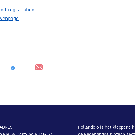
nd registration,
webpage
.
ADRES
Hollandbio is het kloppend h
n Nieuw Oost-Indië 131-133
de Nederlandse biotech sect