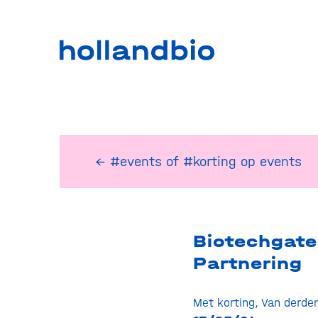
← #events
of
#korting op events
Biotechgate
Partnering
Met korting
,
Van derde