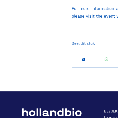
For more information a
please visit the
event 
Deel dit stuk
BEZOEK
Laan va