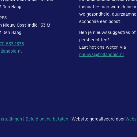
M Den Haag
innovaties van wereldnivea
we gezondheid, duurzaamhe
RES
economie een boost.
n Nieuw Oost-Indië 133 M
M Den Haag
Heb je nieuwssuggesties of
persberichten?
 70 833 1333
Laat het ons weten via
llandbio.nl
nieuws@hollandbio.nl
nstellingen
|
Beleid online betalen
| Website gerealiseerd door
Webs