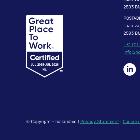
2593 B
POSTAD
Laan va
2593 B
+31 (0)
info@ho
© Copyright – hollandbio |
Privacy Statement
|
Cookie i