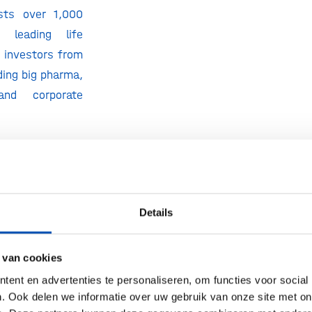
osts over 1,000
m leading life
 investors from
ding big pharma,
and corporate
e popular five-
nference series
rom May 13 to 17,
tend.
Details
 van cookies
the-art premium
ent en advertenties te personaliseren, om functies voor social
 to easily meet
. Ook delen we informatie over uw gebruik van onze site met on
pants in secure