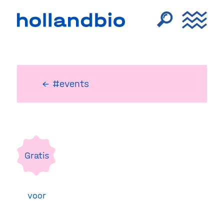
← #events
Gratis
voor