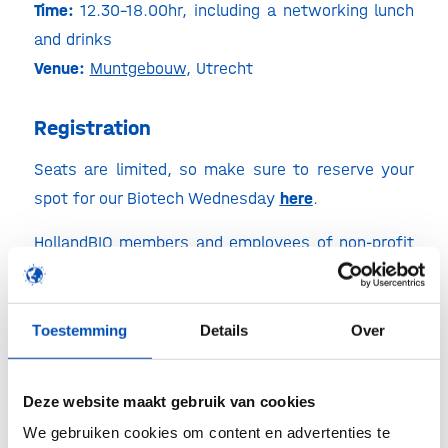
Time:
12.30-18.00hr, including a networking lunch
and drinks
Venue:
Muntgebouw
, Utrecht
Registration
Seats are limited, so make sure to reserve your
spot for our Biotech Wednesday
here
.
HollandBIO members and employees of non-profit
organisations can register for free (max 3
delegates per organisation). Non-HollandBIO
members pay a registration fee of €75,- Euro
Toestemming
Details
Over
(excl. VAT).
Deze website maakt gebruik van cookies
We gebruiken cookies om content en advertenties te