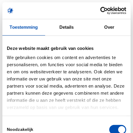
Practical information
Toestemming
Details
Over
Date: September 28, 2022
Time: 12:00 pm – 18:00 pm
Venue:
Pakhuis de Zwijger
, Piet Heinkade 179,
Deze website maakt gebruik van cookies
Amsterdam
We gebruiken cookies om content en advertenties te
personaliseren, om functies voor social media te bieden
en om ons websiteverkeer te analyseren. Ook delen we
informatie over uw gebruik van onze site met onze
Who can join Biotech Wednesday
partners voor social media, adverteren en analyse. Deze
Biotech Wednesday is open to all interested
partners kunnen deze gegevens combineren met andere
organizations and free of charge (max. 3
informatie die u aan ze heeft verstrekt of die ze hebben
delegates per organization) HollandBIO members
verzameld op basis van uw gebruik van hun services.
and academia have priority.
Toestemmingsselectie
Please note
Noodzakelijk