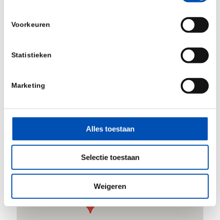
HollandBIO follows the guidelines provided by the
Dutch government and the National Institute for
Voorkeuren
Public Health and the Environment (RIVM).
Statistieken
Powered by
Marketing
Alles toestaan
Pakhuis de Zwijger
Selectie toestaan
Piet Heinkade 179 - Amsterdam
Evenementen
Weigeren