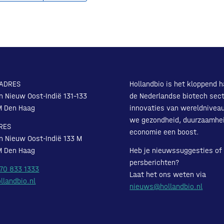
ADRES
Hollandbio is het kloppend h
n Nieuw Oost-Indië 131-133
de Nederlandse biotech sect
M Den Haag
innovaties van wereldnivea
we gezondheid, duurzaamhe
RES
economie een boost.
n Nieuw Oost-Indië 133 M
M Den Haag
Heb je nieuwssuggesties of
persberichten?
 70 833 1333
Laat het ons weten via
llandbio.nl
nieuws@hollandbio.nl