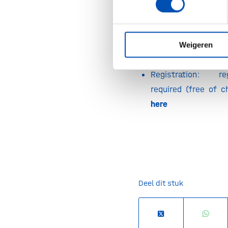
Date: Friday the 26
Time: 14:30 – 15:3
Weigeren
Webinar platform: 
Registration: re
required (free of 
here
Deel dit stuk