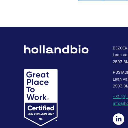
BEZOEK
Laan va
2593 B
POSTAD
Laan va
2593 B
+31 (0)
info@ho