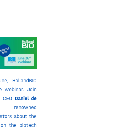
ne, HollandBIO
e webinar. Join
QR CEO
Daniel de
s renowned
stors about the
 on the biotech