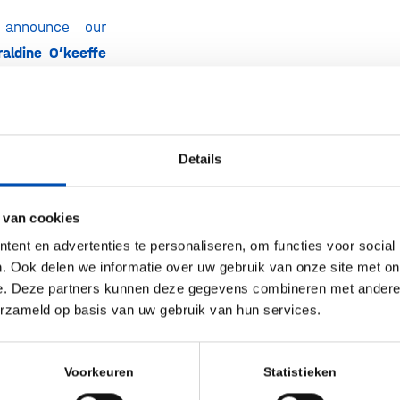
 announce our
raldine O’keeffe
Arthur Franken
jn de Nood
(CEO
Jan de Kerpel
Kempen). Guided
Details
ll reflect on how
g and after the
 van cookies
y’s crisis will
ent en advertenties te personaliseren, om functies voor social
h businesses,
. Ook delen we informatie over uw gebruik van onze site met on
vestors.
e. Deze partners kunnen deze gegevens combineren met andere i
erzameld op basis van uw gebruik van hun services.
ee to join the
inar!
Voorkeuren
Statistieken