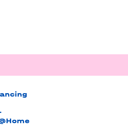
nancing
–
 @Home