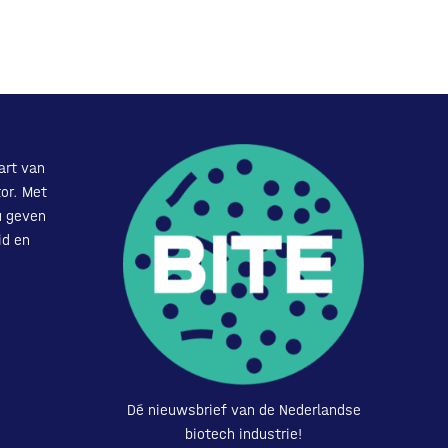
art van
or. Met
u geven
id en
Dé nieuwsbrief van de Nederlandse
biotech industrie!