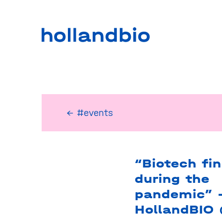
← #events
“Biotech fi
during the
pandemic” 
HollandBIO