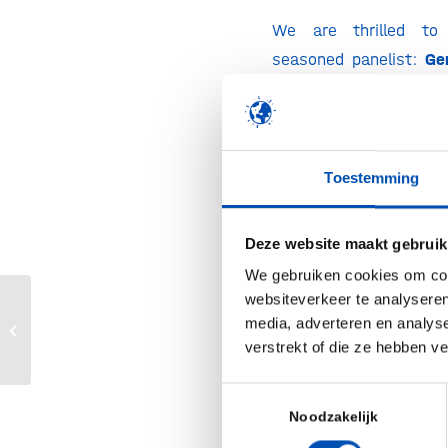
We are thrilled to
seasoned panelist:
Ge
(Partner at LSP),
(Partner at Gilde),
Kri
of Meatable) and
(Managing director of 
Toestemming
by Daniel, the panel wi
to raise capital durin
Deze website maakt gebruik
pandemic, and how toda
We gebruiken cookies om cont
affect both biotec
websiteverkeer te analyseren
capital markets and in
JLABS Webinar: Combatting COVID-19
media, adverteren en analys
– Existing Antivirals to the Rescue
verstrekt of die ze hebben v
Interested? Feel fr
HollandBIO @Home web
Toestemmingsselectie
Noodzakelijk
Practical information