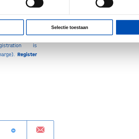
th
of June
0 PM CET
Selectie toestaan
ZOOM
gistration is
charge).
Register