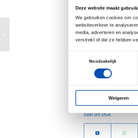
why it is unique, an
Deze website maakt gebruik
today’s major societal
We gebruiken cookies om cont
challenges. After t
websiteverkeer te analyseren
media, adverteren en analys
participants will bette
Bio Innovations APAC
verstrekt of die ze hebben v
biotech context of the
and be able to perform
Toestemmingsselectie
effectively within a
Noodzakelijk
environment.
Please
register here.
Weigeren
Deel dit stuk