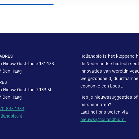
ADRES
Hollandbio is het kloppend h
n Nieuw Oost-Indië 131-133
de Nederlandse biotech sect
M Den Haag
innovaties van wereldnivea
we gezondheid, duurzaamhe
RES
economie een boost.
n Nieuw Oost-Indië 133 M
M Den Haag
Heb je nieuwssuggesties of
persberichten?
 70 833 1333
Laat het ons weten via
llandbio.nl
nieuws@hollandbio.nl