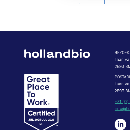
BEZOEK
Laan va
2593 B
POSTAD
Laan va
2593 B
+31 (0)
info@ho