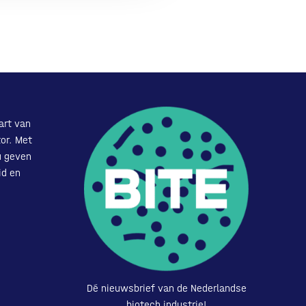
art van
or. Met
u geven
id en
Dé nieuwsbrief van de Nederlandse
biotech industrie!