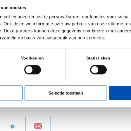
d how it shapes
 van cookies
 and industrial
ent en advertenties te personaliseren, om functies voor social
his training,
. Ook delen we informatie over uw gebruik van onze site met on
e. Deze partners kunnen deze gegevens combineren met andere i
r understand the
erzameld op basis van uw gebruik van hun services.
ir organization
 their role more
 biotech-driven
Voorkeuren
Statistieken
Selectie toestaan