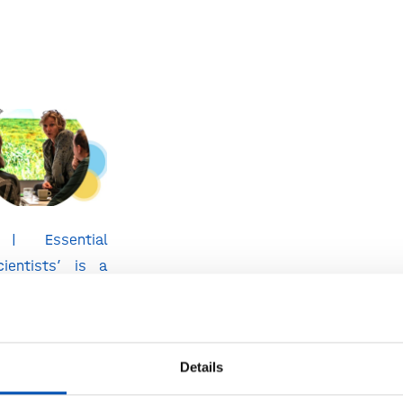
 | Essential
ientists’ is a
se designed for
a biotechnology
in or with the
Details
course explains
biotechnology,