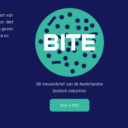
art van
or. Met
u geven
id en
Dé nieuwsbrief van de Nederlandse
biotech industrie!
Take a BITE!