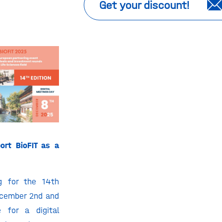
Get your discount!
ort BioFIT as a
g for the 14th
December 2nd and
 for a digital