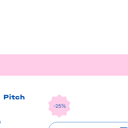
 Pitch
-25%
n