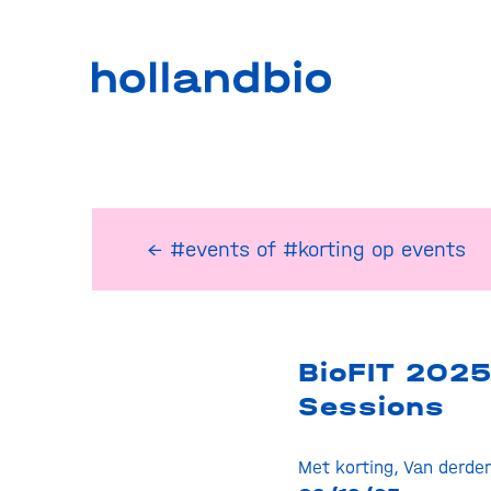
← #events
of
#korting op events
BioFIT 2025
Sessions
Met korting
,
Van derde