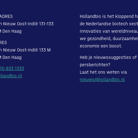
ADRES
Hollandbio is het kloppend h
n Nieuw Oost-Indië 131-133
de Nederlandse biotech sect
M Den Haag
innovaties van wereldnivea
we gezondheid, duurzaamhe
RES
economie een boost.
n Nieuw Oost-Indië 133 M
M Den Haag
Heb je nieuwssuggesties of
persberichten?
 70 833 1333
Laat het ons weten via
llandbio.nl
nieuws@hollandbio.nl