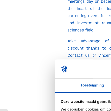
meetings day on Dece
the heart of the le
partnering event for e
and investment roun
sciences field.
Take advantage of
discount thanks to o
Contact us or Vincen
vtavernier@eurasante.
your discount code.
directly on the websi
event.com/registration
Toestemming
Discounts are always
Deze website maakt gebruik
‘regular’ fee except d
registration’ period. 
We gebruiken cookies om cont