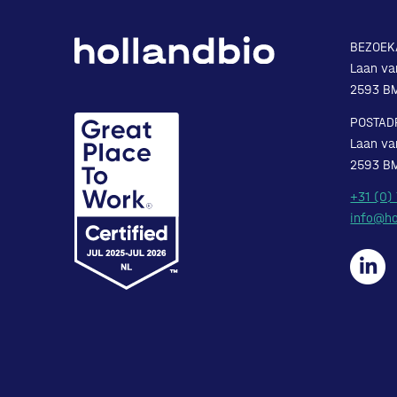
BEZOEK
Laan va
2593 B
POSTAD
Laan va
2593 B
+31 (0)
info@ho