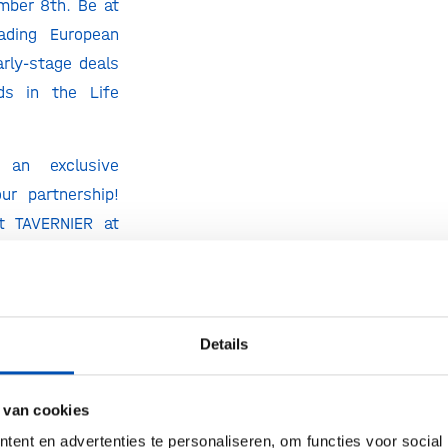
mber 8th. Be at
ading European
arly-stage deals
ds in the Life
 an exclusive
ur partnership!
t TAVERNIER at
com, to receive
 Then register
te: www.biofit-
-fees/
Details
 applied to the
 van cookies
uring the ‘late
Discounts cannot
ent en advertenties te personaliseren, om functies voor social