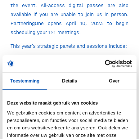
the event. All-access digital passes are also
available if you are unable to join us in person.
PartneringOne opens April 10, 2023 to begin
scheduling your 1×1 meetings.
This year’s strategic panels and sessions include:
KEYNOTE: Fit for Purpose: A European Playbook
for Success in the New Normal
CAPITAL MARKETS SHOWCASE: Getting Real
Toestemming
Details
Over
about Valuations in the New Normal
REGIONAL HOST SESSION: Spotlight on Irish
Deze website maakt gebruik van cookies
Biotech
We gebruiken cookies om content en advertenties te
PLENARY SESSION: Product Portfolio Decisions
personaliseren, om functies voor social media te bieden
en om ons websiteverkeer te analyseren. Ook delen we
for the Next 5 Years
informatie over uw gebruik van onze site met onze