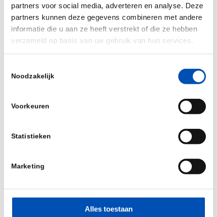
TALENT SHOWCASE: Women to the Rescue in
partners voor social media, adverteren en analyse. Deze
Europe?
partners kunnen deze gegevens combineren met andere
informatie die u aan ze heeft verstrekt of die ze hebben
WORKSHOP: The 12th Annual CEO Bootcamp:
verzameld op basis van uw gebruik van hun services.
Are European Boards Fit for Purpose in the
New Normal?
Toestemmingsselectie
FIRESIDE CHAT: Dr. Paul Stoffels, Chairman &
Noodzakelijk
CEO, Galapagos NV joins BioCentury VP, Editor
in Chief Dr. Simone Fishburn in a wide-ranging
Voorkeuren
discussion about industry hot topics.
CLOSING PLENARY SESSION: Future Leaders of
Statistieken
European Investment, Redux
Marketing
For more information and registration please visit
the
event website
.
Alles toestaan