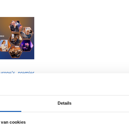
urope’s premier
ent conference,
utional Investors
ss to around 40
Details
 medtech and
nies from the
 van cookies