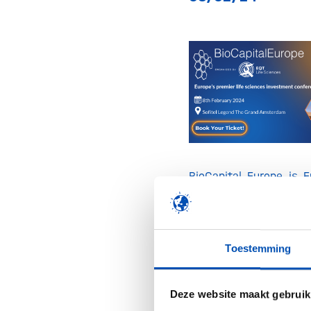
BioCapital Europe is E
life sciences investm
offering VCs and Instit
unique and timely acce
Toestemming
exciting biotech,
diagnostics compa
Deze website maakt gebruik
Benelux and Europe.