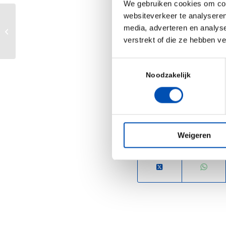
We gebruiken cookies om cont
Date:
8th February 20
websiteverkeer te analyseren
Biotech beyond the ballot: duiding
media, adverteren en analys
Location:
Hotel Sofit
van de verkiezingsuitslag
verstrekt of die ze hebben v
Grand Amsterdam.
Toestemmingsselectie
For more information a
Noodzakelijk
please visit the
confer
Weigeren
Deel dit stuk