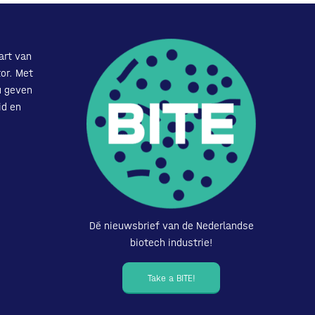
art van
or. Met
u geven
id en
Dé nieuwsbrief van de Nederlandse
biotech industrie!
Take a BITE!