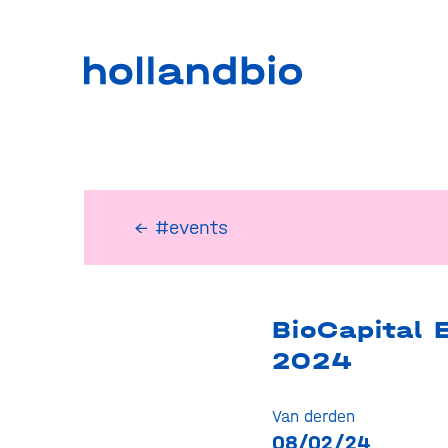
← #events
BioCapital 
2024
Van derden
08/02/24