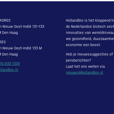
ADRES
Hollandbio is het kloppend h
n Nieuw Oost-Indië 131-133
de Nederlandse biotech sect
M Den Haag
innovaties van wereldnivea
we gezondheid, duurzaamhe
RES
economie een boost.
n Nieuw Oost-Indië 133 M
M Den Haag
Heb je nieuwssuggesties of
persberichten?
 70 833 1333
Laat het ons weten via
llandbio.nl
nieuws@hollandbio.nl