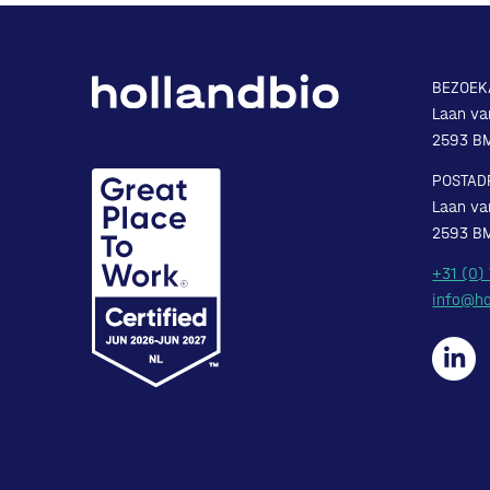
BEZOEK
Laan va
2593 B
POSTAD
Laan va
2593 B
+31 (0)
info@ho