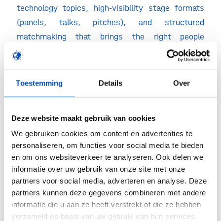
technology topics, high-visibility stage formats
(panels, talks, pitches), and structured
matchmaking that brings the right people
together.
The event is expected to welcome 2,500+
Toestemming
Details
Over
participants and 100+ exhibitors from across
Europe and beyond.
Deze website maakt gebruik van cookies
bio:cap is organized by Messe Berlin in
We gebruiken cookies om content en advertenties te
cooperation with Charité – Universitätsmedizin
personaliseren, om functies voor social media te bieden
Berlin, the Berlin Institute of Health (BIH), and the
en om ons websiteverkeer te analyseren. Ook delen we
Hasso Plattner Institute (HPI).
informatie over uw gebruik van onze site met onze
partners voor social media, adverteren en analyse. Deze
Special conditions for Hollandbio members:
partners kunnen deze gegevens combineren met andere
Hollandbio members receive access to discounted
informatie die u aan ze heeft verstrekt of die ze hebben
tickets (Investor, Industry, Scale & Start-up
verzameld op basis van uw gebruik van hun services.