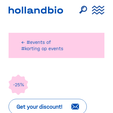
← #events
of
#korting op events
-25%
Get your discount!