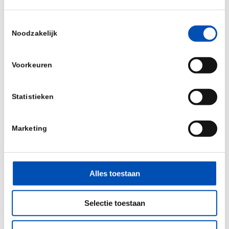
tickets; 25% discount) as well as a 10% discount
Toestemmingsselectie
on stand bookings (valid until 31 March 2026).
Noodzakelijk
Please get your discount codes via the button in
the top-right corner!
Voorkeuren
More information / contact:
https://www.biocap-
europe.com/en
·
exhibit@biocap-
Statistieken
europe.com
·
tickets@biocap-europe.com
Marketing
Deel dit stuk
Alles toestaan
Selectie toestaan