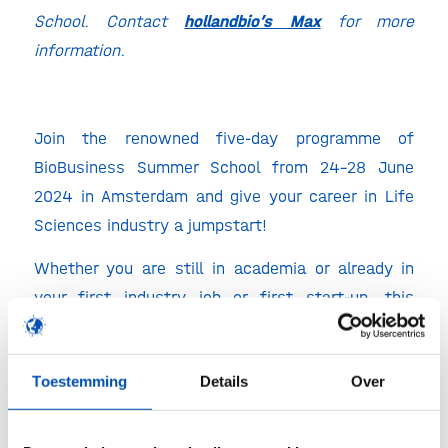
School.
Contact
hollandbio’s Max
for more
information.
Join the renowned five-day programme of
BioBusiness Summer School from 24-28 June
2024 in Amsterdam and give your career in Life
Sciences industry a jumpstart!
Whether you are still in academia or already in
your first industry job or first start-up, this
excellent summer school with top-notch speakers
will give you an eye-opening experience and
Toestemming
Details
Over
valuable insights to determine your view on the
industry and your career prospects in it.