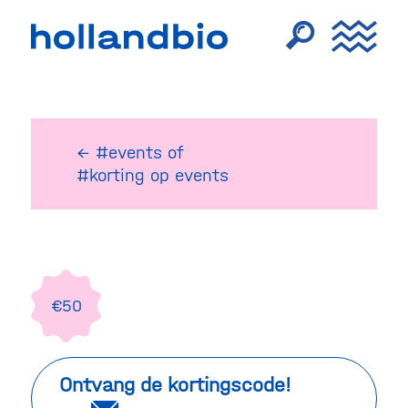
← #events
of
#korting op events
€50
Ontvang de kortingscode!