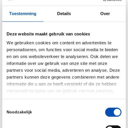
the given deadline; Ticket distribution will
commence upon receipt by hollandbio from the
Toestemming
Details
Over
BIO organization;
If the ticket limit of 10 is not reached before
Deze website maakt gebruik van cookies
the 16
th
of March, hollandbio will refund the
We gebruiken cookies om content en advertenties te
paid amount to your account before the early
personaliseren, om functies voor social media te bieden
bird discount;
en om ons websiteverkeer te analyseren. Ook delen we
informatie over uw gebruik van onze site met onze
Upon receiving your tickets, you will need to
partners voor social media, adverteren en analyse. Deze
complete your registration;
partners kunnen deze gegevens combineren met andere
Hollandbio exclusively procures tickets for its
informatie die u aan ze heeft verstrekt of die ze hebben
members.
verzameld op basis van uw gebruik van hun services.
Any questions? Contact
hollandbio’s Max
.
Toestemmingsselectie
Noodzakelijk