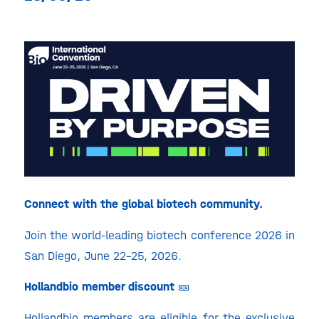
Connect with the global biotech community.
Join the world-leading biotech conference 2026 in
San Diego, June 22-25, 2026.
Hollandbio member discount 🎫
H
ollandbio members are eligible for the exclusive