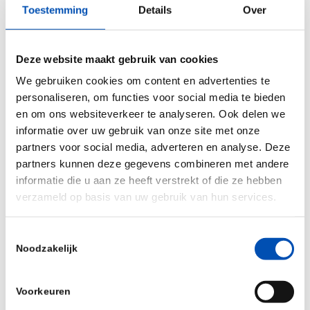
Toestemming
Details
Over
zijn op het BCF Career Event om te laten zien wat
er allemaal mogelijk is bij Utrecht Science Park.
Kom eens praten over de (werk)mogelijkheden die
Deze website maakt gebruik van cookies
er te vinden zijn en het geweldige netwerk en de
We gebruiken cookies om content en advertenties te
personaliseren, om functies voor social media te bieden
gemeenschap van Utrecht Science Park.
en om ons websiteverkeer te analyseren. Ook delen we
Praktische informatie
informatie over uw gebruik van onze site met onze
partners voor social media, adverteren en analyse. Deze
Datum en tijd:
21 mei, tijd nader te bepalen.
partners kunnen deze gegevens combineren met andere
Lokatie:
Beatrix gebouw, Jaarbeurs Utrecht
informatie die u aan ze heeft verstrekt of die ze hebben
(Jaarbeursplein 6, 3521 AL Utrecht).
verzameld op basis van uw gebruik van hun services.
Voor meer informatie over het evenement en om
Toestemmingsselectie
je aan te melden, kijk op de
BCF website.
Noodzakelijk
Voorkeuren
Deel dit stuk