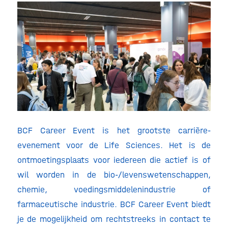
BCF Career Event is het grootste carrière-
evenement voor de Life Sciences. Het is de
ontmoetingsplaats voor iedereen die actief is of
wil worden in de bio-/levenswetenschappen,
chemie, voedingsmiddelenindustrie of
farmaceutische industrie. BCF Career Event biedt
je de mogelijkheid om rechtstreeks in contact te