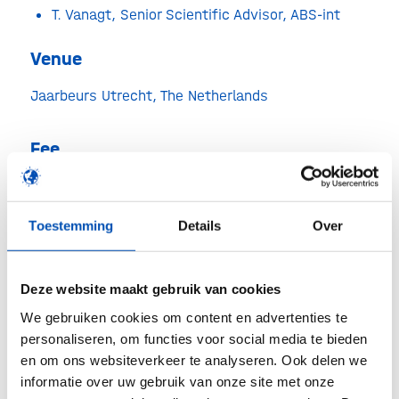
T. Vanagt, Senior Scientific Advisor, ABS-int
Venue
Jaarbeurs Utrecht, The Netherlands
Fee
€ 575,- (excl. VAT) including catering. HollandBIO
members receive a discount of € 75,- .
Toestemming
Details
Over
Registration
Deze website maakt gebruik van cookies
Express your interest by by sending an email to
We gebruiken cookies om content en advertenties te
workshops@abs-int.eu
and you will get access to
personaliseren, om functies voor social media te bieden
the registration form. Mention in the email that
en om ons websiteverkeer te analyseren. Ook delen we
you are a HollandBIO member to receive the
informatie over uw gebruik van onze site met onze