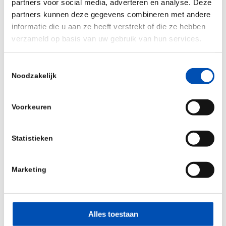
partners voor social media, adverteren en analyse. Deze
discount. Registration accepted on first come,
partners kunnen deze gegevens combineren met andere
first served basis. Fee must be fully settled
informatie die u aan ze heeft verstrekt of die ze hebben
before the course.
verzameld op basis van uw gebruik van hun services.
Toestemmingsselectie
Noodzakelijk
Jaarbeurs Utrecht
Voorkeuren
jaarbeursplein - Utrecht
Evenementen
Statistieken
Marketing
Alles toestaan