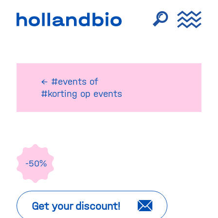
← #events
of
#korting op events
-50%
Get your discount!