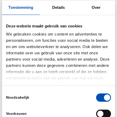
experiences from companies navigating regulatory
Toestemming
Details
Over
dossiers. Key themes such as strain specificity,
whole genome sequencing (WGS), and risk
characterisation will also be explored.
Deze website maakt gebruik van cookies
We gebruiken cookies om content en advertenties te
The event will offer valuable knowledge exchange,
personaliseren, om functies voor social media te bieden
regulatory insight, and networking opportunities
en om ons websiteverkeer te analyseren. Ook delen we
with key players from across the food and
informatie over uw gebruik van onze site met onze
partners voor social media, adverteren en analyse. Deze
biotech industries.
partners kunnen deze gegevens combineren met andere
🎫 Hollandbio members receive an
exclusive 50%
informatie die u aan ze heeft verstrekt of die ze hebben
verzameld op basis van uw gebruik van hun services.
discount!
Get your discount code via the button in
the upper-right corner.
Toestemmingsselectie
Please register
via the website.
Noodzakelijk
Voorkeuren